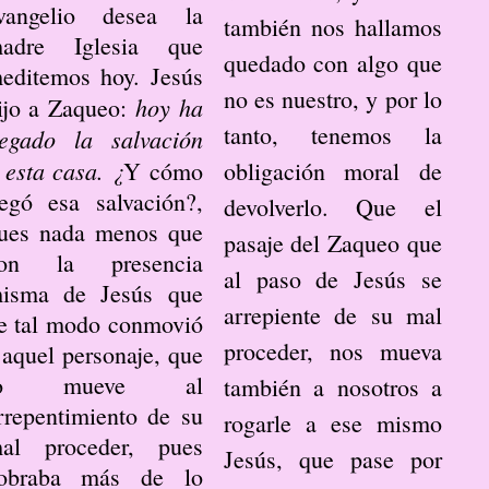
vangelio desea la
también nos hallamos
adre Iglesia que
quedado con algo que
editemos hoy. Jesús
no es nuestro, y por lo
hoy ha
ijo a Zaqueo:
tanto, tenemos la
legado la salvación
 esta casa. ¿
Y cómo
obligación moral de
legó esa salvación?,
devolverlo. Que el
ues nada menos que
pasaje del Zaqueo que
on la presencia
al paso de Jesús se
isma de Jesús que
arrepiente de su mal
e tal modo conmovió
proceder, nos mueva
 aquel personaje, que
lo mueve al
también a nosotros a
rrepentimiento de su
rogarle a ese mismo
al proceder, pues
Jesús, que pase por
obraba más de lo