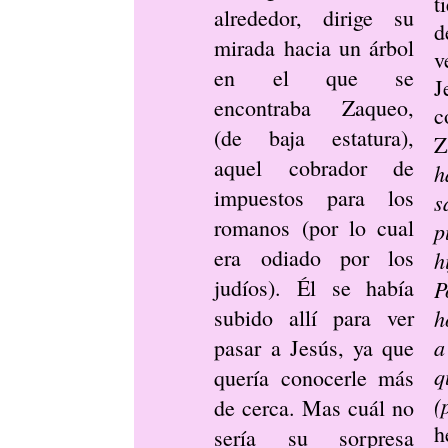
t
alrededor, dirige su
d
mirada hacia un árbol
v
en el que se
J
encontraba Zaqueo,
c
(de baja estatura),
Z
aquel cobrador de
impuestos para los
s
romanos (por lo cual
p
era odiado por los
h
judíos). Él se había
P
subido allí para ver
h
a
pasar a Jesús, ya que
q
quería conocerle más
(
de cerca. Mas cuál no
h
sería su sorpresa