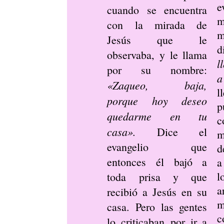
e
cuando se encuentra
m
con la mirada de
m
Jesús que le
d
observaba, y le llama
l
por su nombre:
a
«Zaqueo, baja,
l
porque hoy deseo
p
quedarme en tu
c
casa».
Dice el
m
evangelio que
d
entonces él bajó a
a
toda prisa y que
a
recibió a Jesús en su
m
casa. Pero las gentes
c
lo criticaban por ir a