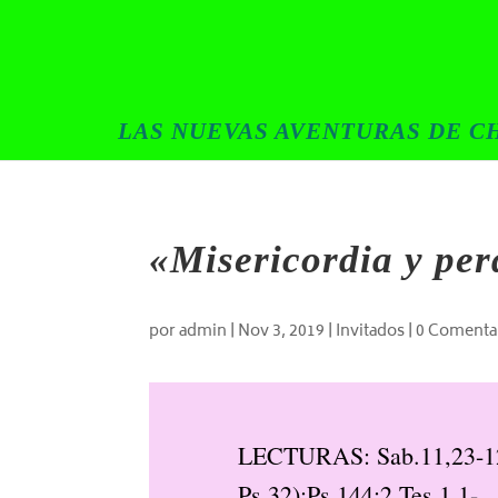
LAS NUEVAS AVENTURAS DE CH
«Misericordia y per
por
admin
|
Nov 3, 2019
|
Invitados
|
0 Comenta
LECTURAS: Sab.11,23-12
Ps.32);Ps.144;2 Tes.1,1-