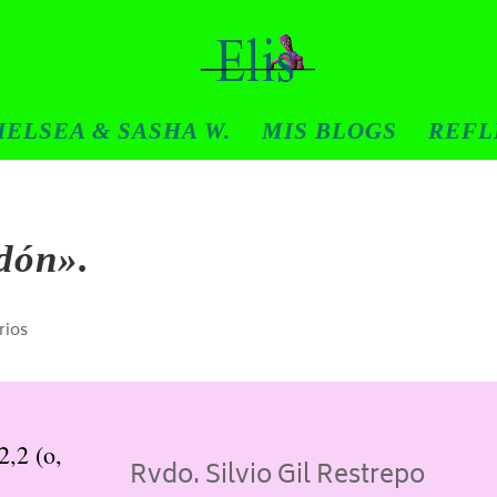
ELSEA & SASHA W.
MIS BLOGS
REFL
dón».
rios
,2 (o,
Rvdo. Silvio Gil Restrepo