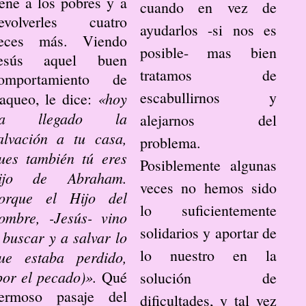
iene a los pobres y a
cuando en vez de
evolverles cuatro
ayudarlos -si nos es
eces más. Viendo
posible- mas bien
esús aquel buen
tratamos de
omportamiento de
escabullirnos y
«hoy
aqueo, le dice:
ha llegado la
alejarnos del
alvación a tu casa,
problema.
ues también tú eres
Posiblemente algunas
ijo de Abraham.
veces no hemos sido
orque el Hijo del
lo suficientemente
ombre, -Jesús- vino
solidarios y aportar de
 buscar y a salvar lo
lo nuestro en la
ue estaba perdido,
por el pecado)».
Qué
solución de
ermoso pasaje del
dificultades, y tal vez