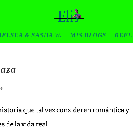
ELSEA & SASHA W.
MIS BLOGS
REFL
caza
os
istoria que tal vez consideren romántica y
s de la vida real.