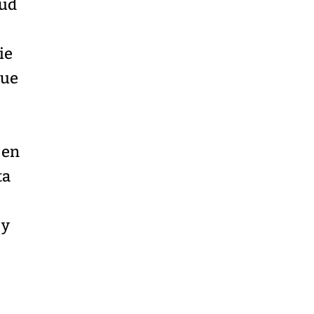
tud
ie
que
 en
ta
e
 y