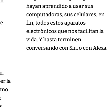
en
hayan aprendido a usar sus
computadoras, sus celulares, en
ie
fin, todos estos aparatos
electrónicos que nos facilitan la
vida. Y hasta terminen
conversando con Siri o con Alexa
a
n.
er la
ismo
e
s