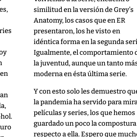
es,
similitud en la versión de Grey’s
Anatomy, los casos que en ER
ries
presentaron, los he visto en
idéntica forma en la segunda seri
toy
Igualmente, el comportamiento 
n
la juventud, aunque un tanto má
cen
moderna en ésta última serie.
Y con esto solo les demuestro qu
zan
la pandemia ha servido para mir
a,
películas y series, los que hemos
hol.
guardado un poco la compostura
turo
respecto a ella. Espero que muc