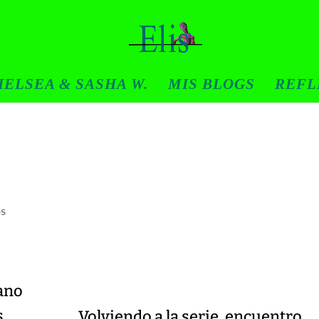
ELSEA & SASHA W.
MIS BLOGS
REFL
os
ano
s
Volviendo a la serie, encuentro