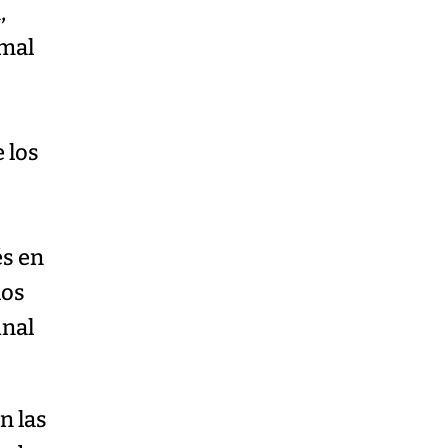
,
 mal
 los
és en
los
inal
n las