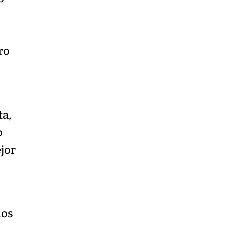
ro
ta,
o
ejor
hos