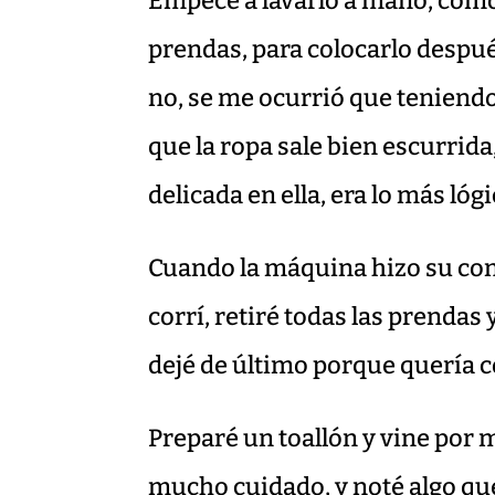
Empecé a lavarlo a mano, como
prendas, para colocarlo después 
no, se me ocurrió que teniendo 
que la ropa sale bien escurrid
delicada en ella, era lo más ló
Cuando la máquina hizo su co
corrí, retiré todas las prendas
dejé de último porque quería c
Preparé un toallón y vine por 
mucho cuidado, y noté algo qu