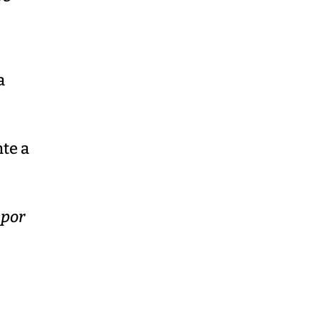
a
o
nte a
 por