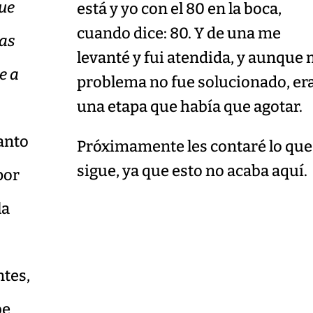
que
está y yo con el 80 en la boca,
cuando dice: 80. Y de una me
sas
levanté y fui atendida, y aunque 
e a
problema no fue solucionado, er
una etapa que había que agotar.
anto
Próximamente les contaré lo que
sigue, ya que esto no acaba aquí.
por
la
ntes,
be