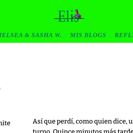
ELSEA & SASHA W.
MIS BLOGS
REFL
s
Así que perdí, como quien dice, 
mite
turno. Quince minutos más tard