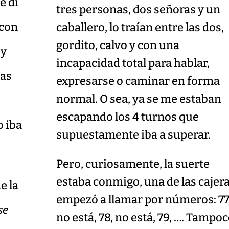
e di
tres personas, dos señoras y un
 con
caballero, lo traían entre las dos,
gordito, calvo y con una
 y
incapacidad total para hablar,
las
expresarse o caminar en forma
normal. O sea, ya se me estaban
escapando los 4 turnos que
o iba
supuestamente iba a superar.
Pero, curiosamente, la suerte
estaba conmigo, una de las cajer
e la
empezó a llamar por números: 77
se
no está, 78, no está, 79, …. Tampo