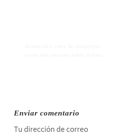
siguiendo las directrices
del inclasificable reverendo
Jim Jones.
Dando click sobre las fotografías
puede leer artículos sobre el tema.
Enviar comentario
Tu dirección de correo